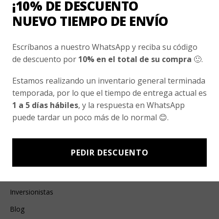
¡10% DE DESCUENTO
Esenciales
NUEVO TIEMPO DE ENVÍO
Ayuda Al Cliente
Escríbanos a nuestro WhatsApp y reciba su código
Contacto
de descuento por
10% en el total de su compra
🙂.
¿Cómo Comprar?
Estamos realizando un inventario general terminada
Cambios y Devoluciones
temporada, por lo que el tiempo de entrega actual es
1 a 5 días hábiles
, y la respuesta en WhatsApp
¿Cómo Medirme?
puede tardar un poco más de lo normal 😊.
Conocenos
PEDIR DESCUENTO
Nosotros
Fair Trade | Hecho En Chile
Inversionistas
Blog