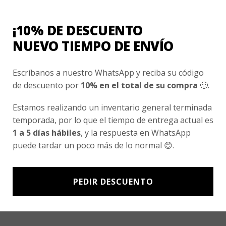
Conocenos
Nosotros
¡10% DE DESCUENTO
Fair Trade | Hecho En Chile
NUEVO TIEMPO DE ENVÍO
Inversionistas
Escríbanos a nuestro WhatsApp y reciba su código
Blog
de descuento por
10% en el total de su compra
🙂.
Estamos realizando un inventario general terminada
Newsletter signup
temporada, por lo que el tiempo de entrega actual es
Subscríbete a nuestro Newsletter y obtén ofertas exclusivas y
1 a 5 días hábiles
, y la respuesta en WhatsApp
novedades directamente en tu e-mail.
puede tardar un poco más de lo normal 😊.
PEDIR DESCUENTO