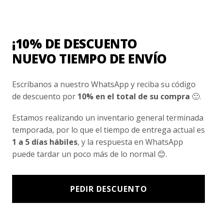
Nosotros
Fair Trade | Hecho En Chile
¡10% DE DESCUENTO
Inversionistas
NUEVO TIEMPO DE ENVÍO
Blog
Escríbanos a nuestro WhatsApp y reciba su código
de descuento por
10% en el total de su compra
🙂.
Newsletter signup
Subscríbete a nuestro Newsletter y obtén ofertas exclusivas y
Estamos realizando un inventario general terminada
novedades directamente en tu e-mail.
temporada, por lo que el tiempo de entrega actual es
1 a 5 días hábiles
, y la respuesta en WhatsApp
puede tardar un poco más de lo normal 😊.
PEDIR DESCUENTO