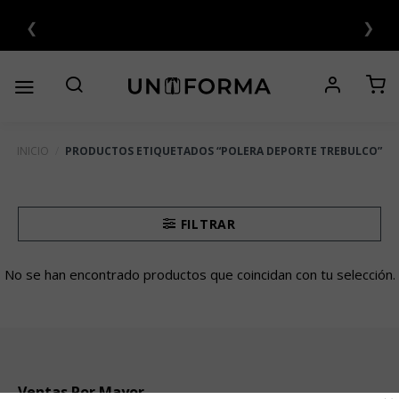
Saltar
❮
❯
TAS SIN INTERÉS 💳
al
contenido
INICIO
/
PRODUCTOS ETIQUETADOS “POLERA DEPORTE TREBULCO”
FILTRAR
No se han encontrado productos que coincidan con tu selección.
Ventas Por Mayor