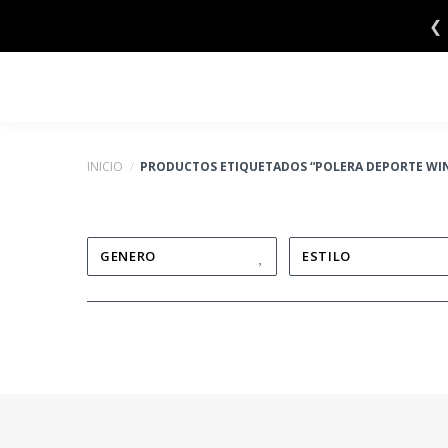
Saltar
❮
al
contenido
INICIO
/
PRODUCTOS ETIQUETADOS “POLERA DEPORTE WI
GENERO
ESTILO