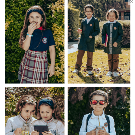
×
Uniforme Escolar Genéricos
Uniforme Escolar Colegios
Uniforme Empresas
Uniforme Clínico
Esenciales
Ayuda Al Cliente
Contacto
¿Cómo Comprar?
Cambios y Devoluciones
¿Cómo Medirme?
Conocenos