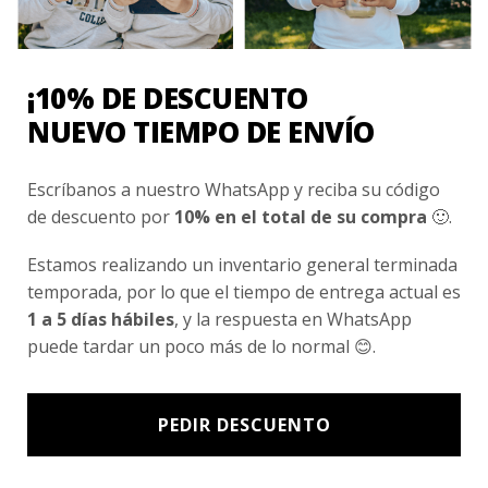
Nosotros
Fair Trade | Hecho En Chile
¡10% DE DESCUENTO
Inversionistas
NUEVO TIEMPO DE ENVÍO
Blog
Escríbanos a nuestro WhatsApp y reciba su código
de descuento por
10% en el total de su compra
🙂.
Newsletter signup
Subscríbete a nuestro Newsletter y obtén ofertas exclusivas y
Estamos realizando un inventario general terminada
novedades directamente en tu e-mail.
temporada, por lo que el tiempo de entrega actual es
1 a 5 días hábiles
, y la respuesta en WhatsApp
puede tardar un poco más de lo normal 😊.
PEDIR DESCUENTO