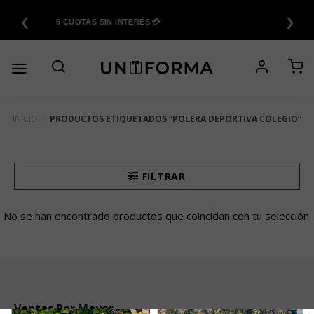
Saltar
❮
❯
al
6 CUOTAS SIN INTERÉS 💳
contenido
INICIO
/
PRODUCTOS ETIQUETADOS “POLERA DEPORTIVA COLEGIO”
FILTRAR
No se han encontrado productos que coincidan con tu selección.
Ventas Por Mayor