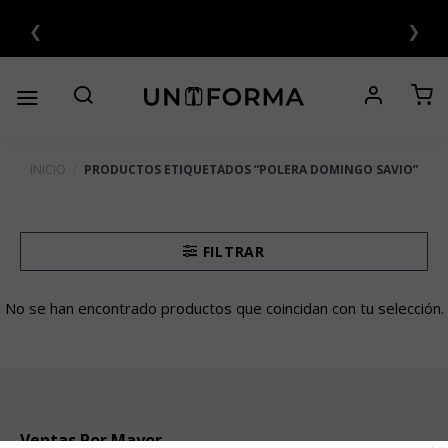
Saltar
❮
❯
al
contenido
INICIO
/
PRODUCTOS ETIQUETADOS “POLERA DOMINGO SAVIO”
FILTRAR
No se han encontrado productos que coincidan con tu selección.
Ventas Por Mayor