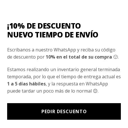
Nosotros
Fair Trade | Hecho En Chile
¡10% DE DESCUENTO
Inversionistas
NUEVO TIEMPO DE ENVÍO
Blog
Escríbanos a nuestro WhatsApp y reciba su código
de descuento por
10% en el total de su compra
🙂.
Newsletter signup
Subscríbete a nuestro Newsletter y obtén ofertas exclusivas y
Estamos realizando un inventario general terminada
novedades directamente en tu e-mail.
temporada, por lo que el tiempo de entrega actual es
1 a 5 días hábiles
, y la respuesta en WhatsApp
puede tardar un poco más de lo normal 😊.
PEDIR DESCUENTO