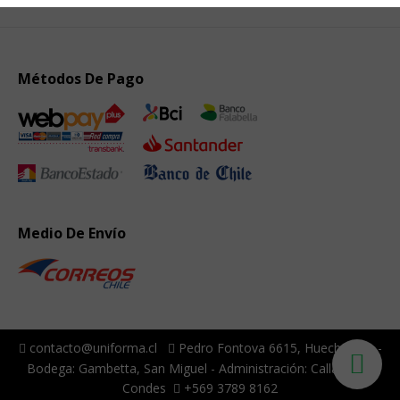
Métodos De Pago
Medio De Envío
contacto@uniforma.cl
Pedro Fontova 6615, Huechuraba -
Bodega: Gambetta, San Miguel - Administración: Callao, Las
Condes
+569 3789 8162