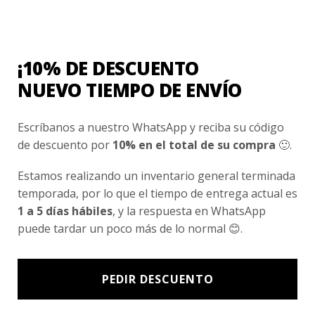
Conocenos
Nosotros
Fair Trade | Hecho En Chile
¡10% DE DESCUENTO
Inversionistas
NUEVO TIEMPO DE ENVÍO
Blog
Escríbanos a nuestro WhatsApp y reciba su código
de descuento por
10% en el total de su compra
🙂.
Newsletter signup
Estamos realizando un inventario general terminada
Subscríbete a nuestro Newsletter y obtén ofertas exclusivas y
temporada, por lo que el tiempo de entrega actual es
novedades directamente en tu e-mail.
1 a 5 días hábiles
, y la respuesta en WhatsApp
puede tardar un poco más de lo normal 😊.
PEDIR DESCUENTO