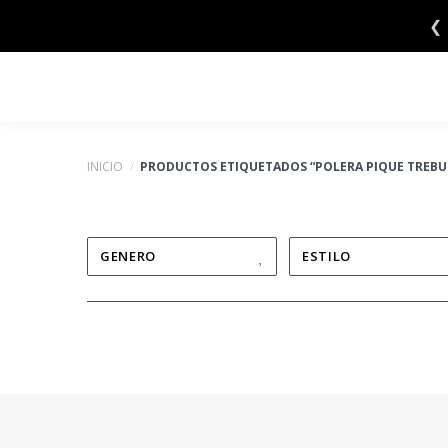
Saltar
❮
al
contenido
INICIO
/
PRODUCTOS ETIQUETADOS “POLERA PIQUE TREBU
GENERO
ESTILO