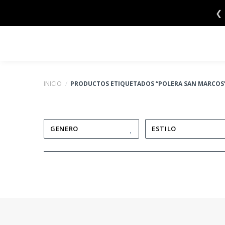
Saltar
❮
al
contenido
INICIO
/
PRODUCTOS ETIQUETADOS “POLERA SAN MARCOS
GENERO
ESTILO