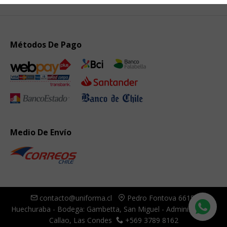
Métodos De Pago
Medio De Envío
contacto@uniforma.cl
Pedro Fontova 6615,
Huechuraba - Bodega: Gambetta, San Miguel - Administración:
Callao, Las Condes
+569 3789 8162