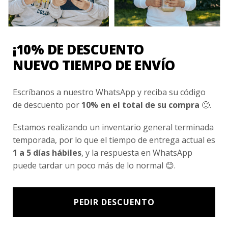
Conocenos
Nosotros
Fair Trade | Hecho En Chile
¡10% DE DESCUENTO
Inversionistas
NUEVO TIEMPO DE ENVÍO
Blog
Escríbanos a nuestro WhatsApp y reciba su código
de descuento por
10% en el total de su compra
🙂.
Newsletter signup
Estamos realizando un inventario general terminada
Subscríbete a nuestro Newsletter y obtén ofertas exclusivas y
temporada, por lo que el tiempo de entrega actual es
novedades directamente en tu e-mail.
1 a 5 días hábiles
, y la respuesta en WhatsApp
puede tardar un poco más de lo normal 😊.
PEDIR DESCUENTO