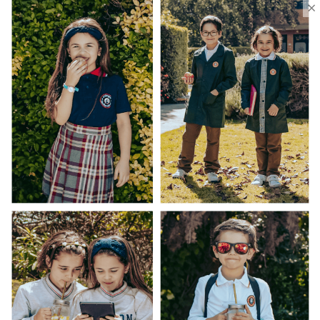
×
Ventas Por Mayor
Uniforme Escolar Genéricos
Uniforme Escolar Colegios
Uniforme Empresas
Uniforme Clínico
Esenciales
Ayuda Al Cliente
Contacto
¿Cómo Comprar?
Cambios y Devoluciones
¿Cómo Medirme?