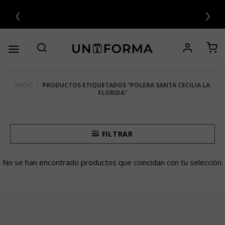
Saltar
❮
❯
al
6 CUOTAS SIN INTERÉS 💳
contenido
INICIO
/
PRODUCTOS ETIQUETADOS “POLERA SANTA CECILIA LA
FLORIDA”
FILTRAR
No se han encontrado productos que coincidan con tu selección.