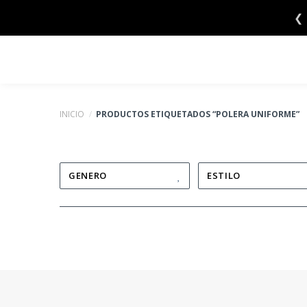
Saltar
❮
al
contenido
INICIO
/
PRODUCTOS ETIQUETADOS “POLERA UNIFORME”
GENERO
ESTILO