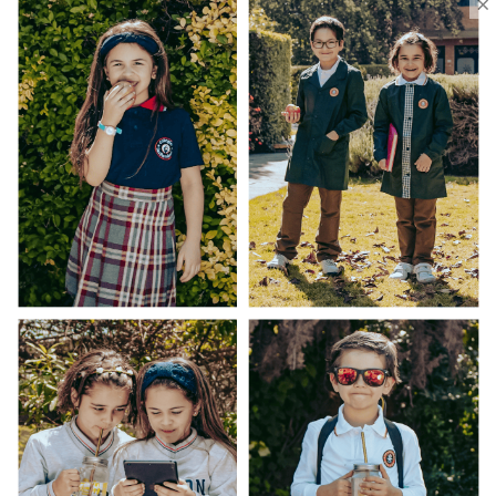
×
Uniforme Escolar Genéricos
Uniforme Escolar Colegios
Uniforme Empresas
Uniforme Clínico
Esenciales
Ayuda Al Cliente
Contacto
¿Cómo Comprar?
Cambios y Devoluciones
¿Cómo Medirme?
Conocenos