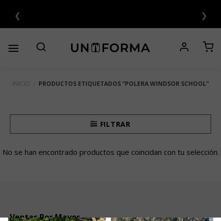
Saltar
❮
❯
N INTERÉS 💳
al
contenido
INICIO
/
PRODUCTOS ETIQUETADOS “POLERA WINDSOR SCHOOL”
FILTRAR
No se han encontrado productos que coincidan con tu selección.
Ventas Por Mayor