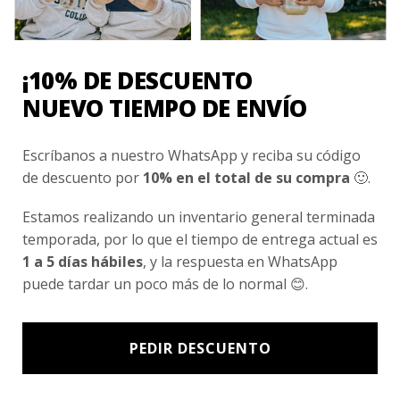
Nosotros
Fair Trade | Hecho En Chile
¡10% DE DESCUENTO
Inversionistas
NUEVO TIEMPO DE ENVÍO
Blog
Escríbanos a nuestro WhatsApp y reciba su código
de descuento por
10% en el total de su compra
🙂.
Newsletter signup
Subscríbete a nuestro Newsletter y obtén ofertas exclusivas y
Estamos realizando un inventario general terminada
novedades directamente en tu e-mail.
temporada, por lo que el tiempo de entrega actual es
1 a 5 días hábiles
, y la respuesta en WhatsApp
puede tardar un poco más de lo normal 😊.
PEDIR DESCUENTO