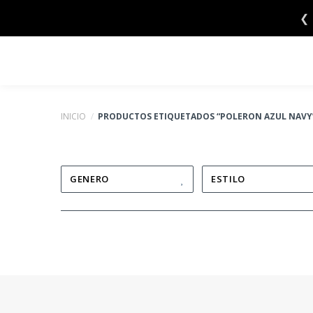
Saltar
❮
al
contenido
INICIO
/
PRODUCTOS ETIQUETADOS “POLERON AZUL NAVY
GENERO
ESTILO