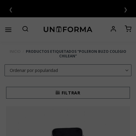
Saltar
❮
❯
al
6 CUOTAS SIN INTERÉS 💳
contenido
INICIO
/
PRODUCTOS ETIQUETADOS “POLERON BUZO COLEGIO
CHILEAN”
FILTRAR