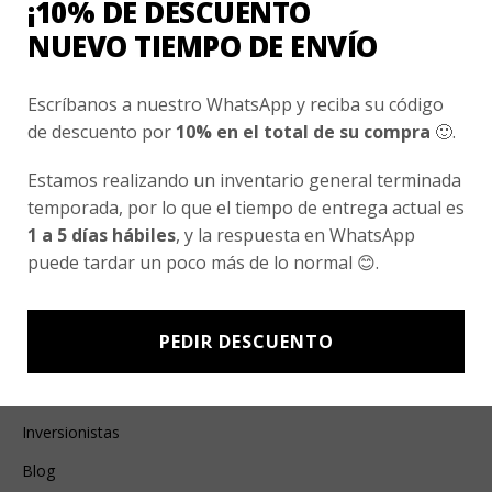
¡10% DE DESCUENTO
Esenciales
NUEVO TIEMPO DE ENVÍO
Ayuda Al Cliente
Escríbanos a nuestro WhatsApp y reciba su código
Contacto
de descuento por
10% en el total de su compra
🙂.
¿Cómo Comprar?
Estamos realizando un inventario general terminada
Cambios y Devoluciones
temporada, por lo que el tiempo de entrega actual es
1 a 5 días hábiles
, y la respuesta en WhatsApp
¿Cómo Medirme?
puede tardar un poco más de lo normal 😊.
Conocenos
PEDIR DESCUENTO
Nosotros
Fair Trade | Hecho En Chile
Inversionistas
Blog