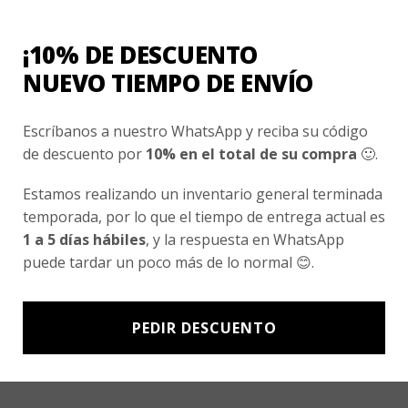
Conocenos
Nosotros
¡10% DE DESCUENTO
Fair Trade | Hecho En Chile
NUEVO TIEMPO DE ENVÍO
Inversionistas
Escríbanos a nuestro WhatsApp y reciba su código
Blog
de descuento por
10% en el total de su compra
🙂.
Estamos realizando un inventario general terminada
Newsletter signup
temporada, por lo que el tiempo de entrega actual es
Subscríbete a nuestro Newsletter y obtén ofertas exclusivas y
1 a 5 días hábiles
, y la respuesta en WhatsApp
novedades directamente en tu e-mail.
puede tardar un poco más de lo normal 😊.
PEDIR DESCUENTO