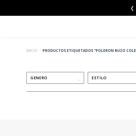
Saltar
❮
al
contenido
INICIO
/
PRODUCTOS ETIQUETADOS “POLERON BUZO COLE
GENERO
ESTILO