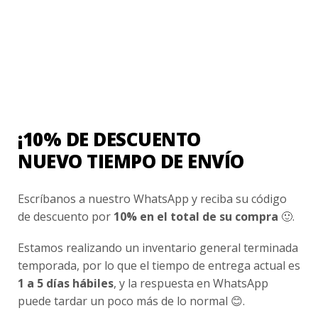
Contacto
¿Cómo Comprar?
Cambios y Devoluciones
¿Cómo Medirme?
¡10% DE DESCUENTO
Conocenos
NUEVO TIEMPO DE ENVÍO
Nosotros
Escríbanos a nuestro WhatsApp y reciba su código
Fair Trade | Hecho En Chile
de descuento por
10% en el total de su compra
🙂.
Inversionistas
Estamos realizando un inventario general terminada
Blog
temporada, por lo que el tiempo de entrega actual es
1 a 5 días hábiles
, y la respuesta en WhatsApp
Newsletter signup
puede tardar un poco más de lo normal 😊.