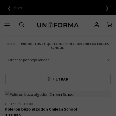
Saltar
❮
❯
al
6 CUOTAS SIN INTERÉS 💳
contenido
INICIO
/
PRODUCTOS ETIQUETADOS “POLERON CHILEAN EAGLES
SCHOOL”
FILTRAR
CHILEAN EAGLE SCHOOL
Poleron buzo algodón Chilean School
$
13.990