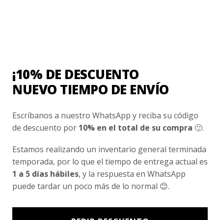
Contacto
¿Cómo Comprar?
Cambios y Devoluciones
¿Cómo Medirme?
¡10% DE DESCUENTO
NUEVO TIEMPO DE ENVÍO
Conocenos
Nosotros
Escríbanos a nuestro WhatsApp y reciba su código
de descuento por
10% en el total de su compra
🙂.
Fair Trade | Hecho En Chile
Inversionistas
Estamos realizando un inventario general terminada
temporada, por lo que el tiempo de entrega actual es
Blog
1 a 5 días hábiles
, y la respuesta en WhatsApp
puede tardar un poco más de lo normal 😊.
Newsletter signup
Subscríbete a nuestro Newsletter y obtén ofertas exclusivas y