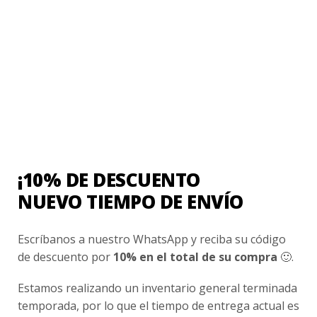
Uniforme Escolar Colegios
Uniforme Empresas
Uniforme Clínico
Esenciales
Ayuda Al Cliente
Contacto
¡10% DE DESCUENTO
¿Cómo Comprar?
NUEVO TIEMPO DE ENVÍO
Cambios y Devoluciones
¿Cómo Medirme?
Escríbanos a nuestro WhatsApp y reciba su código
de descuento por
10% en el total de su compra
🙂.
Conocenos
Estamos realizando un inventario general terminada
temporada, por lo que el tiempo de entrega actual es
Nosotros