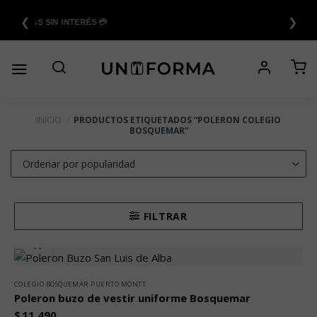
Saltar
❮
❯
al
6 CUOTAS SIN INTERÉS 💳
contenido
INICIO
/
PRODUCTOS ETIQUETADOS “POLERON COLEGIO
BOSQUEMAR”
FILTRAR
COLEGIO BOSQUEMAR PUERTO MONTT
Poleron buzo de vestir uniforme Bosquemar
$
11.490