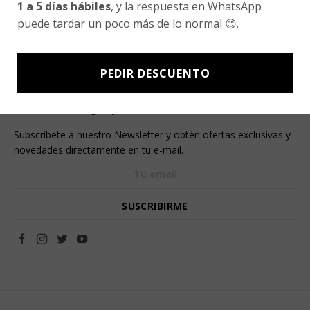
1 a 5 días hábiles
, y la respuesta en WhatsApp
Fair Trade | Hecho En Chile
puede tardar un poco más de lo normal 😊.
Inversionistas
Blog
PEDIR DESCUENTO
Newsletter signup
Subscríbete a nuestro Newsletter y obtén ofertas exclusivas y
novedades directamente en tu e-mail.