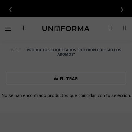
Saltar
❮
❯
N INTERÉS 💳
al
contenido
INICIO
/
PRODUCTOS ETIQUETADOS “POLERON COLEGIO LOS
AROMOS”
FILTRAR
No se han encontrado productos que coincidan con tu selección.