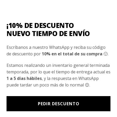
Conocenos
Nosotros
Fair Trade | Hecho En Chile
¡10% DE DESCUENTO
Inversionistas
NUEVO TIEMPO DE ENVÍO
Blog
Escríbanos a nuestro WhatsApp y reciba su código
de descuento por
10% en el total de su compra
🙂.
Newsletter signup
Estamos realizando un inventario general terminada
Subscríbete a nuestro Newsletter y obtén ofertas exclusivas y
temporada, por lo que el tiempo de entrega actual es
novedades directamente en tu e-mail.
1 a 5 días hábiles
, y la respuesta en WhatsApp
puede tardar un poco más de lo normal 😊.
PEDIR DESCUENTO