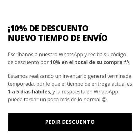
Nosotros
Fair Trade | Hecho En Chile
¡10% DE DESCUENTO
Inversionistas
NUEVO TIEMPO DE ENVÍO
Blog
Escríbanos a nuestro WhatsApp y reciba su código
de descuento por
10% en el total de su compra
🙂.
Newsletter signup
Subscríbete a nuestro Newsletter y obtén ofertas exclusivas y
Estamos realizando un inventario general terminada
novedades directamente en tu e-mail.
temporada, por lo que el tiempo de entrega actual es
1 a 5 días hábiles
, y la respuesta en WhatsApp
puede tardar un poco más de lo normal 😊.
PEDIR DESCUENTO