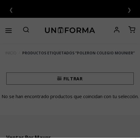
Saltar
❮
❯
NTERÉS 💳
al
contenido
INICIO
/
PRODUCTOS ETIQUETADOS “POLERON COLEGIO MOUNIER”
FILTRAR
No se han encontrado productos que coincidan con tu selección.
Ventas Por Mayor