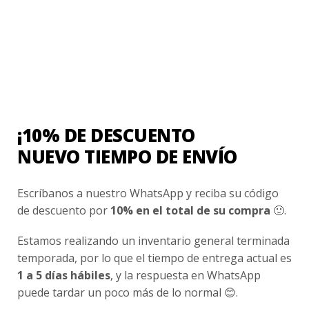
Contacto
¿Cómo Comprar?
Cambios y Devoluciones
¿Cómo Medirme?
¡10% DE DESCUENTO
Conocenos
NUEVO TIEMPO DE ENVÍO
Nosotros
Escríbanos a nuestro WhatsApp y reciba su código
Fair Trade | Hecho En Chile
de descuento por
10% en el total de su compra
🙂.
Inversionistas
Estamos realizando un inventario general terminada
Blog
temporada, por lo que el tiempo de entrega actual es
1 a 5 días hábiles
, y la respuesta en WhatsApp
Newsletter signup
puede tardar un poco más de lo normal 😊.