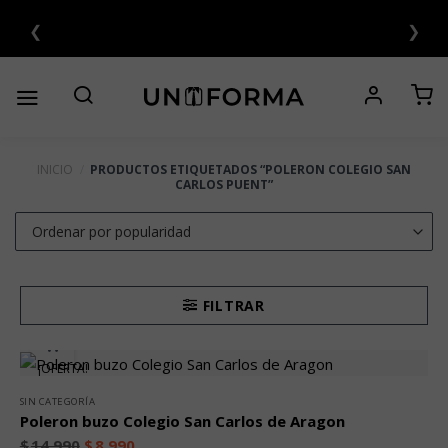
Saltar
❮
❯
NTERÉS 💳
al
contenido
INICIO
/
PRODUCTOS ETIQUETADOS “POLERON COLEGIO SAN
CARLOS PUENT”
FILTRAR
¡OFERTA!
SIN CATEGORÍA
Poleron buzo Colegio San Carlos de Aragon
$
14.990
$
8.990