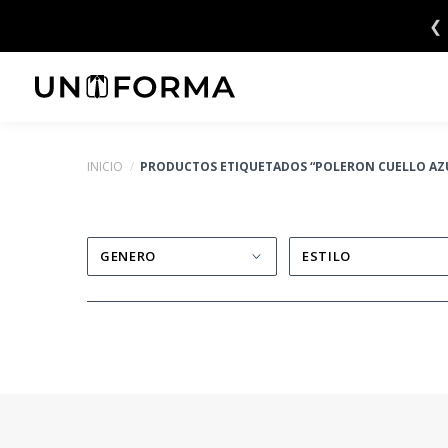
Saltar
❮
al
contenido
INICIO
/
PRODUCTOS ETIQUETADOS “POLERON CUELLO AZ
GENERO
ESTILO