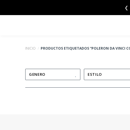
Saltar
❮
al
contenido
INICIO
/
PRODUCTOS ETIQUETADOS “POLERON DA VINCI 
GENERO
ESTILO