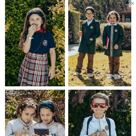
×
Ventas Por Mayor
Uniforme Escolar Genéricos
Uniforme Escolar Colegios
Uniforme Empresas
Uniforme Clínico
Esenciales
Ayuda Al Cliente
Contacto
¿Cómo Comprar?
Cambios y Devoluciones
¿Cómo Medirme?