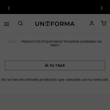
Saltar
❮
❯
UOTAS SIN INTERÉS 💳
al
contenido
INICIO
/
PRODUCTOS ETIQUETADOS “POLERON LEONARDO DA
VINCI”
FILTRAR
No se han encontrado productos que coincidan con tu selección.