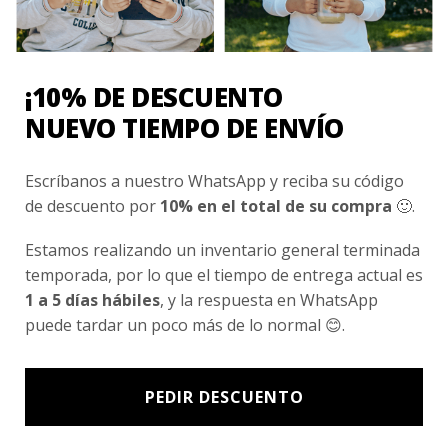
Conocenos
Nosotros
Fair Trade | Hecho En Chile
¡10% DE DESCUENTO
Inversionistas
NUEVO TIEMPO DE ENVÍO
Blog
Escríbanos a nuestro WhatsApp y reciba su código
de descuento por
10% en el total de su compra
🙂.
Newsletter signup
Estamos realizando un inventario general terminada
Subscríbete a nuestro Newsletter y obtén ofertas exclusivas y
temporada, por lo que el tiempo de entrega actual es
novedades directamente en tu e-mail.
1 a 5 días hábiles
, y la respuesta en WhatsApp
puede tardar un poco más de lo normal 😊.
PEDIR DESCUENTO