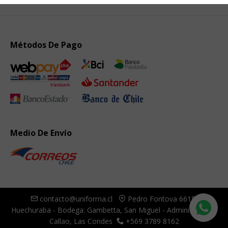
Métodos De Pago
Medio De Envío
contacto@uniforma.cl
Pedro Fontova 6615,
Huechuraba - Bodega: Gambetta, San Miguel - Administración:
Callao, Las Condes
+569 3789 8162