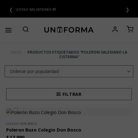
Saltar
❮
❯
al
6 CUOTAS SIN INTERÉS 💳
contenido
INICIO
/
PRODUCTOS ETIQUETADOS “POLERON SALESIANO LA
CISTERNA”
FILTRAR
COLEGIO DON BOSCO
Poleron Buzo Colegio Don Bosco
$
17.990