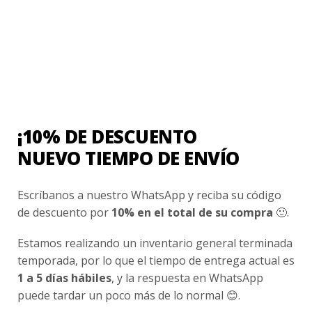
Contacto
¿Cómo Comprar?
Cambios y Devoluciones
¿Cómo Medirme?
¡10% DE DESCUENTO
Conocenos
NUEVO TIEMPO DE ENVÍO
Nosotros
Escríbanos a nuestro WhatsApp y reciba su código
Fair Trade | Hecho En Chile
de descuento por
10% en el total de su compra
🙂.
Inversionistas
Estamos realizando un inventario general terminada
Blog
temporada, por lo que el tiempo de entrega actual es
1 a 5 días hábiles
, y la respuesta en WhatsApp
Newsletter signup
puede tardar un poco más de lo normal 😊.