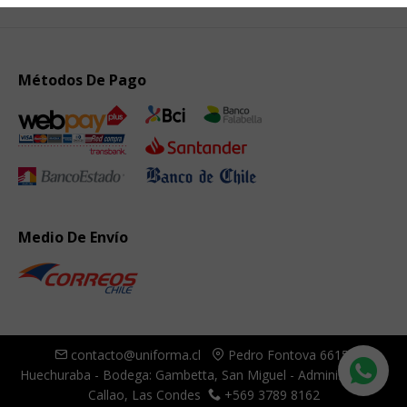
Métodos De Pago
Medio De Envío
contacto@uniforma.cl
Pedro Fontova 6615,
Huechuraba - Bodega: Gambetta, San Miguel - Administración:
Callao, Las Condes
+569 3789 8162