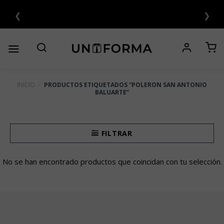
Saltar
❮
❯
ERÉS 💳
al
contenido
INICIO
/
PRODUCTOS ETIQUETADOS “POLERON SAN ANTONIO
BALUARTE”
FILTRAR
No se han encontrado productos que coincidan con tu selección.