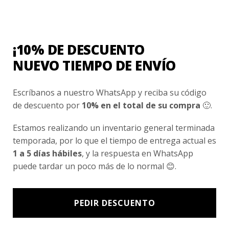
Conocenos
Nosotros
Fair Trade | Hecho En Chile
¡10% DE DESCUENTO
Inversionistas
NUEVO TIEMPO DE ENVÍO
Blog
Escríbanos a nuestro WhatsApp y reciba su código
de descuento por
10% en el total de su compra
🙂.
Newsletter signup
Estamos realizando un inventario general terminada
Subscríbete a nuestro Newsletter y obtén ofertas exclusivas y
temporada, por lo que el tiempo de entrega actual es
novedades directamente en tu e-mail.
1 a 5 días hábiles
, y la respuesta en WhatsApp
puede tardar un poco más de lo normal 😊.
PEDIR DESCUENTO