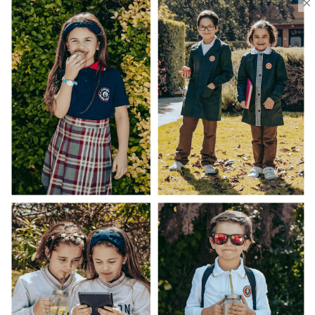
×
Uniforme Escolar Genéricos
Uniforme Escolar Colegios
Uniforme Empresas
Uniforme Clínico
Esenciales
Ayuda Al Cliente
Contacto
¿Cómo Comprar?
Cambios y Devoluciones
¿Cómo Medirme?
Conocenos