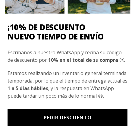
Nosotros
Fair Trade | Hecho En Chile
¡10% DE DESCUENTO
Inversionistas
NUEVO TIEMPO DE ENVÍO
Blog
Escríbanos a nuestro WhatsApp y reciba su código
de descuento por
10% en el total de su compra
🙂.
Newsletter signup
Subscríbete a nuestro Newsletter y obtén ofertas exclusivas y
Estamos realizando un inventario general terminada
novedades directamente en tu e-mail.
temporada, por lo que el tiempo de entrega actual es
1 a 5 días hábiles
, y la respuesta en WhatsApp
puede tardar un poco más de lo normal 😊.
PEDIR DESCUENTO