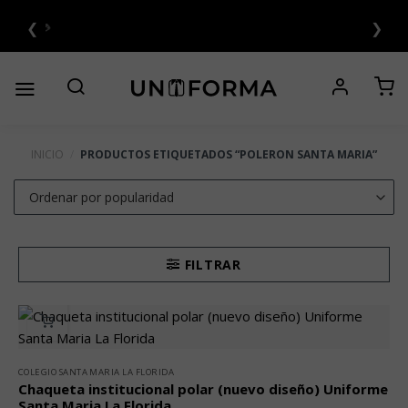
Saltar
❮
❯
al
6 CUOTAS SIN INTERÉS 💳
contenido
INICIO
/
PRODUCTOS ETIQUETADOS “POLERON SANTA MARIA”
FILTRAR
COLEGIO SANTA MARIA LA FLORIDA
Chaqueta institucional polar (nuevo diseño) Uniforme
Santa Maria La Florida