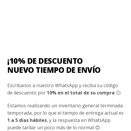
Ayuda Al Cliente
Contacto
¿Cómo Comprar?
Cambios y Devoluciones
¿Cómo Medirme?
¡10% DE DESCUENTO
Conocenos
NUEVO TIEMPO DE ENVÍO
Nosotros
Escríbanos a nuestro WhatsApp y reciba su código
Fair Trade | Hecho En Chile
de descuento por
10% en el total de su compra
🙂.
Inversionistas
Estamos realizando un inventario general terminada
Blog
temporada, por lo que el tiempo de entrega actual es
1 a 5 días hábiles
, y la respuesta en WhatsApp
puede tardar un poco más de lo normal 😊.
Newsletter signup