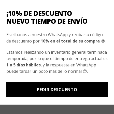
Nosotros
¡10% DE DESCUENTO
Fair Trade | Hecho En Chile
NUEVO TIEMPO DE ENVÍO
Inversionistas
Escríbanos a nuestro WhatsApp y reciba su código
Blog
de descuento por
10% en el total de su compra
🙂.
Newsletter signup
Estamos realizando un inventario general terminada
temporada, por lo que el tiempo de entrega actual es
Subscríbete a nuestro Newsletter y obtén ofertas exclusivas y
1 a 5 días hábiles
, y la respuesta en WhatsApp
novedades directamente en tu e-mail.
puede tardar un poco más de lo normal 😊.
PEDIR DESCUENTO