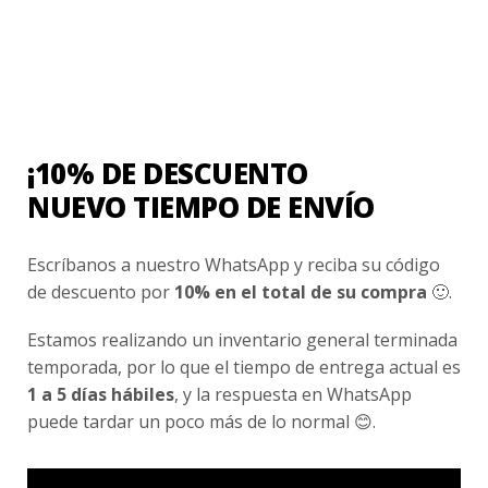
Contacto
¿Cómo Comprar?
Cambios y Devoluciones
¿Cómo Medirme?
¡10% DE DESCUENTO
NUEVO TIEMPO DE ENVÍO
Conocenos
Escríbanos a nuestro WhatsApp y reciba su código
Nosotros
de descuento por
10% en el total de su compra
🙂.
Fair Trade | Hecho En Chile
Estamos realizando un inventario general terminada
Inversionistas
temporada, por lo que el tiempo de entrega actual es
Blog
1 a 5 días hábiles
, y la respuesta en WhatsApp
puede tardar un poco más de lo normal 😊.
Newsletter signup