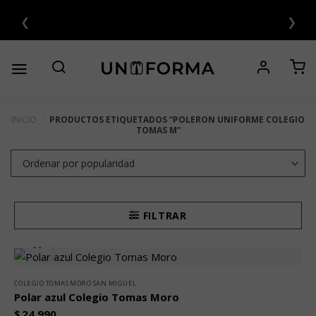
Saltar
❮
❯
S 💳
al
contenido
INICIO
/
PRODUCTOS ETIQUETADOS “POLERON UNIFORME COLEGIO
TOMAS M”
FILTRAR
COLEGIO TOMAS MORO SAN MIGUEL
Polar azul Colegio Tomas Moro
$
24.990