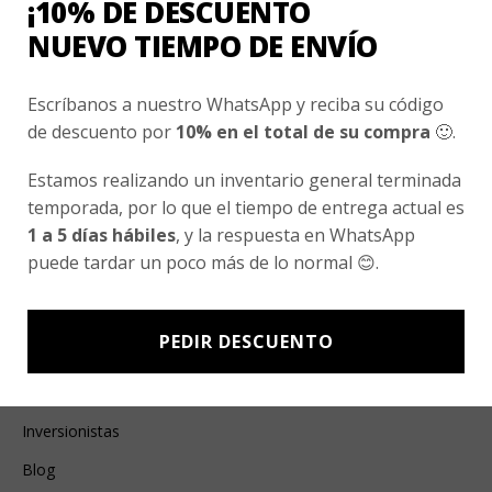
¡10% DE DESCUENTO
Esenciales
NUEVO TIEMPO DE ENVÍO
Ayuda Al Cliente
Escríbanos a nuestro WhatsApp y reciba su código
Contacto
de descuento por
10% en el total de su compra
🙂.
¿Cómo Comprar?
Estamos realizando un inventario general terminada
Cambios y Devoluciones
temporada, por lo que el tiempo de entrega actual es
1 a 5 días hábiles
, y la respuesta en WhatsApp
¿Cómo Medirme?
puede tardar un poco más de lo normal 😊.
Conocenos
PEDIR DESCUENTO
Nosotros
Fair Trade | Hecho En Chile
Inversionistas
Blog