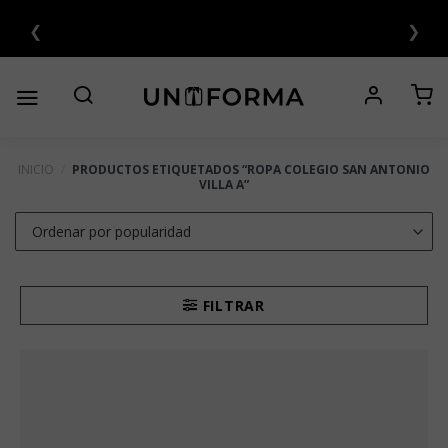
Saltar
❮
❯
 CUOTAS SIN INTERÉS 💳
al
contenido
INICIO
/
PRODUCTOS ETIQUETADOS “ROPA COLEGIO SAN ANTONIO
VILLA A”
FILTRAR