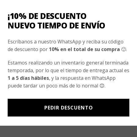
Nosotros
¡10% DE DESCUENTO
Fair Trade | Hecho En Chile
NUEVO TIEMPO DE ENVÍO
Inversionistas
Escríbanos a nuestro WhatsApp y reciba su código
Blog
de descuento por
10% en el total de su compra
🙂.
Newsletter signup
Estamos realizando un inventario general terminada
temporada, por lo que el tiempo de entrega actual es
Subscríbete a nuestro Newsletter y obtén ofertas exclusivas y
1 a 5 días hábiles
, y la respuesta en WhatsApp
novedades directamente en tu e-mail.
puede tardar un poco más de lo normal 😊.
PEDIR DESCUENTO