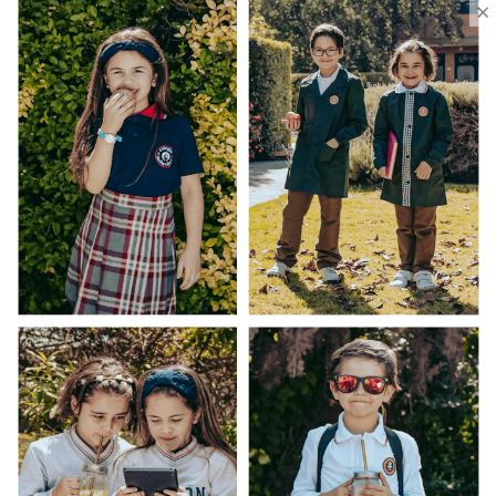
×
Ventas Por Mayor
Uniforme Escolar Genéricos
Uniforme Escolar Colegios
Uniforme Empresas
Uniforme Clínico
Esenciales
Ayuda Al Cliente
Contacto
¿Cómo Comprar?
Cambios y Devoluciones
¿Cómo Medirme?