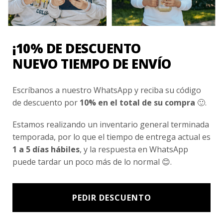
Conocenos
Nosotros
Fair Trade | Hecho En Chile
¡10% DE DESCUENTO
Inversionistas
NUEVO TIEMPO DE ENVÍO
Blog
Escríbanos a nuestro WhatsApp y reciba su código
de descuento por
10% en el total de su compra
🙂.
Newsletter signup
Estamos realizando un inventario general terminada
Subscríbete a nuestro Newsletter y obtén ofertas exclusivas y
temporada, por lo que el tiempo de entrega actual es
novedades directamente en tu e-mail.
1 a 5 días hábiles
, y la respuesta en WhatsApp
puede tardar un poco más de lo normal 😊.
PEDIR DESCUENTO