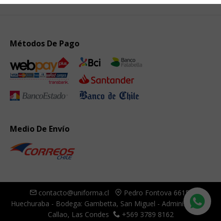
Métodos De Pago
Medio De Envío
contacto@uniforma.cl
Pedro Fontova 6615,
Huechuraba - Bodega: Gambetta, San Miguel - Administración:
Callao, Las Condes
+569 3789 8162