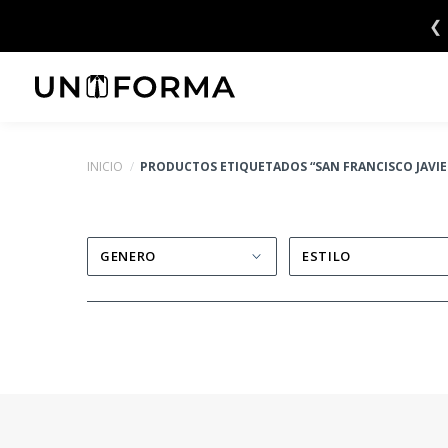
Saltar
❮
6 CUOTAS SIN INTERÉS 💳
al
contenido
INICIO
/
PRODUCTOS ETIQUETADOS “SAN FRANCISCO JAVIE
GENERO
ESTILO