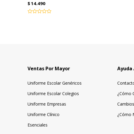
$
14.490
Valorado
con
0
de
5
Ventas Por Mayor
Ayuda 
Uniforme Escolar Genéricos
Contact
Uniforme Escolar Colegios
¿Cómo 
Uniforme Empresas
Cambios
Uniforme Clínico
¿Cómo 
Esenciales