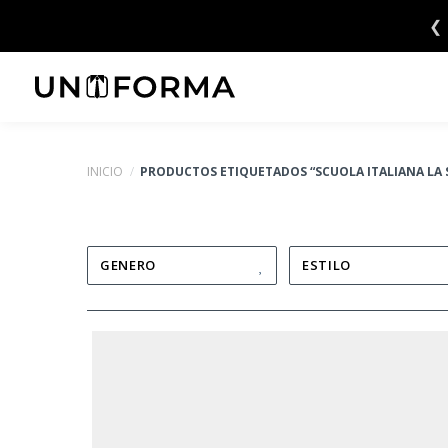
Saltar
❮
al
contenido
INICIO
/
PRODUCTOS ETIQUETADOS “SCUOLA ITALIANA LA 
GENERO
ESTILO