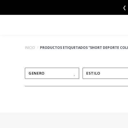
Saltar
❮
al
contenido
INICIO
/
PRODUCTOS ETIQUETADOS “SHORT DEPORTE COLE
GENERO
ESTILO