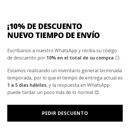
Nosotros
Fair Trade | Hecho En Chile
¡10% DE DESCUENTO
Inversionistas
NUEVO TIEMPO DE ENVÍO
Blog
Escríbanos a nuestro WhatsApp y reciba su código
de descuento por
10% en el total de su compra
🙂.
Newsletter signup
Subscríbete a nuestro Newsletter y obtén ofertas exclusivas y
Estamos realizando un inventario general terminada
novedades directamente en tu e-mail.
temporada, por lo que el tiempo de entrega actual es
1 a 5 días hábiles
, y la respuesta en WhatsApp
puede tardar un poco más de lo normal 😊.
PEDIR DESCUENTO