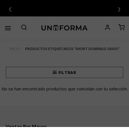
Saltar
❮
❯
al
contenido
INICIO
/
PRODUCTOS ETIQUETADOS “SHORT DOMINGO SAVIO”
FILTRAR
No se han encontrado productos que coincidan con tu selección.
Ventas Por Mayor