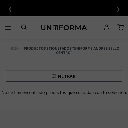
Saltar
❮
❯
N INTERÉS 💳
al
contenido
INICIO
/
PRODUCTOS ETIQUETADOS “UNIFORME ANDRES BELLO
CENTRO”
FILTRAR
No se han encontrado productos que coincidan con tu selección.