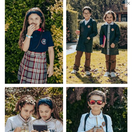
×
Ventas Por Mayor
Uniforme Escolar Genéricos
Uniforme Escolar Colegios
Uniforme Empresas
Uniforme Clínico
Esenciales
Ayuda Al Cliente
Contacto
¿Cómo Comprar?
Cambios y Devoluciones
¿Cómo Medirme?