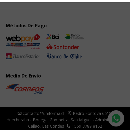
Métodos De Pago
Medio De Envío
contacto@uniforma.cl
Pedro Fontova 6615,
Huechuraba - Bodega: Gambetta, San Miguel - Administración:
Callao, Las Condes
+569 3789 8162