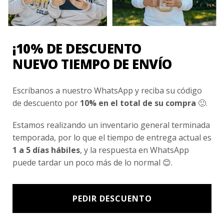
Conocenos
Nosotros
Fair Trade | Hecho En Chile
¡10% DE DESCUENTO
Inversionistas
NUEVO TIEMPO DE ENVÍO
Blog
Escríbanos a nuestro WhatsApp y reciba su código
de descuento por
10% en el total de su compra
🙂.
Newsletter signup
Estamos realizando un inventario general terminada
Subscríbete a nuestro Newsletter y obtén ofertas exclusivas y
temporada, por lo que el tiempo de entrega actual es
novedades directamente en tu e-mail.
1 a 5 días hábiles
, y la respuesta en WhatsApp
puede tardar un poco más de lo normal 😊.
PEDIR DESCUENTO