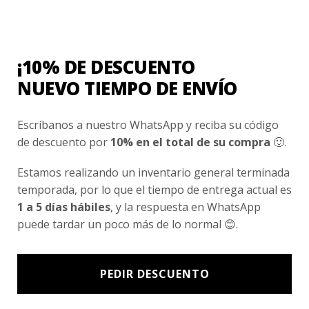
Conocenos
Nosotros
Fair Trade | Hecho En Chile
¡10% DE DESCUENTO
Inversionistas
NUEVO TIEMPO DE ENVÍO
Blog
Escríbanos a nuestro WhatsApp y reciba su código
de descuento por
10% en el total de su compra
🙂.
Newsletter signup
Estamos realizando un inventario general terminada
Subscríbete a nuestro Newsletter y obtén ofertas exclusivas y
temporada, por lo que el tiempo de entrega actual es
novedades directamente en tu e-mail.
1 a 5 días hábiles
, y la respuesta en WhatsApp
puede tardar un poco más de lo normal 😊.
PEDIR DESCUENTO