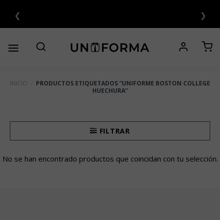
Saltar
❮
❯
S 💳
al
contenido
INICIO
/
PRODUCTOS ETIQUETADOS “UNIFORME BOSTON COLLEGE
HUECHURA”
FILTRAR
No se han encontrado productos que coincidan con tu selección.