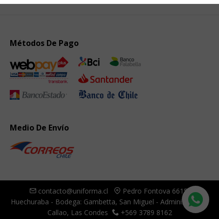
Métodos De Pago
Medio De Envío
contacto@uniforma.cl
Pedro Fontova 6615,
Huechuraba - Bodega: Gambetta, San Miguel - Administración:
Callao, Las Condes
+569 3789 8162