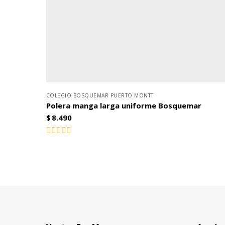
COLEGIO BOSQUEMAR PUERTO MONTT
Polera manga larga uniforme Bosquemar
$
8.490
Valorado
con
0
de
5