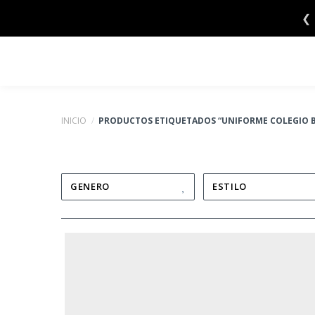
Saltar
❮
al
contenido
INICIO
/
PRODUCTOS ETIQUETADOS “UNIFORME COLEGIO 
GENERO
ESTILO