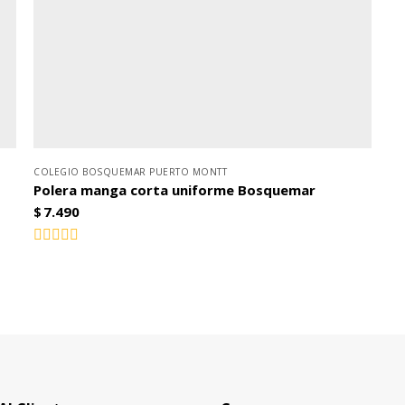
COLEGIO BOSQUEMAR PUERTO MONTT
Polera manga corta uniforme Bosquemar
$
7.490
Valorado
con
0
de
5