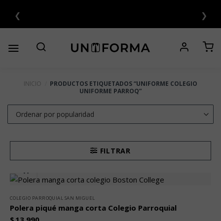
Saltar
❮
❯
ERÉS 💳
al
contenido
INICIO
/
PRODUCTOS ETIQUETADOS “UNIFORME COLEGIO
UNIFORME PARROQ”
FILTRAR
COLEGIO PARROQUIAL SAN MIGUEL
Polera piqué manga corta Colegio Parroquial
$
13.990