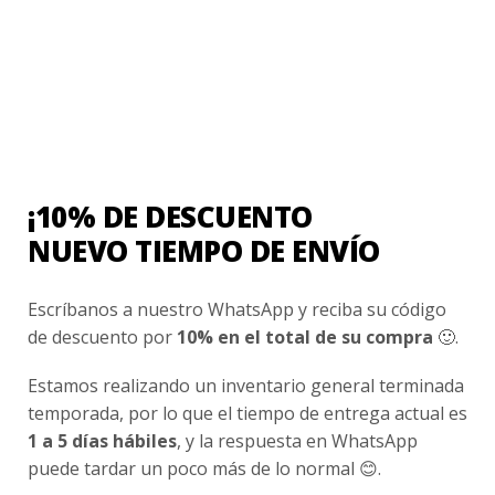
Contacto
¿Cómo Comprar?
Cambios y Devoluciones
¿Cómo Medirme?
¡10% DE DESCUENTO
Conocenos
NUEVO TIEMPO DE ENVÍO
Nosotros
Escríbanos a nuestro WhatsApp y reciba su código
Fair Trade | Hecho En Chile
de descuento por
10% en el total de su compra
🙂.
Inversionistas
Estamos realizando un inventario general terminada
Blog
temporada, por lo que el tiempo de entrega actual es
1 a 5 días hábiles
, y la respuesta en WhatsApp
Newsletter signup
puede tardar un poco más de lo normal 😊.