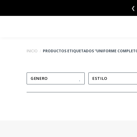
Saltar
❮
al
contenido
INICIO
/
PRODUCTOS ETIQUETADOS “UNIFORME COMPLETO
GENERO
ESTILO