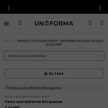
Saltar
❮
❯
TAS SIN INTERÉS 💳
al
contenido
INICIO
/
PRODUCTOS ETIQUETADOS “UNIFORME ESCOLAR COLEGIO
BOSQUEM”
FILTRAR
COLEGIO BOSQUEMAR PUERTO MONTT
Parka azul uniforme Bosquemar
$
24.990