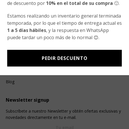
¿Cómo Comprar?
de descuento por
10% en el total de su compra
🙂.
Cambios y Devoluciones
Estamos realizando un inventario general terminada
¿Cómo Medirme?
temporada, por lo que el tiempo de entrega actual es
1 a 5 días hábiles
, y la respuesta en WhatsApp
puede tardar un poco más de lo normal 😊.
Conocenos
Nosotros
PEDIR DESCUENTO
Fair Trade | Hecho En Chile
Inversionistas
Blog
Newsletter signup
Subscríbete a nuestro Newsletter y obtén ofertas exclusivas y
novedades directamente en tu e-mail.