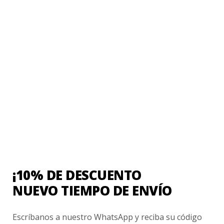
0
de
5
Ventas Por Mayor
Uniforme Escolar Genéricos
Uniforme Escolar Colegios
Uniforme Empresas
Uniforme Clínico
Esenciales
¡10% DE DESCUENTO
NUEVO TIEMPO DE ENVÍO
Ayuda Al Cliente
Contacto
Escríbanos a nuestro WhatsApp y reciba su código