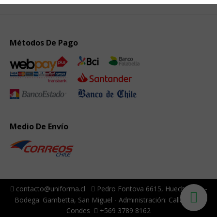
Métodos De Pago
Medio De Envío
contacto@uniforma.cl
Pedro Fontova 6615, Huechuraba -
Bodega: Gambetta, San Miguel - Administración: Callao, Las
Condes
+569 3789 8162