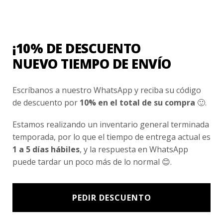
Conocenos
Nosotros
Fair Trade | Hecho En Chile
¡10% DE DESCUENTO
Inversionistas
NUEVO TIEMPO DE ENVÍO
Blog
Escríbanos a nuestro WhatsApp y reciba su código
de descuento por
10% en el total de su compra
🙂.
Newsletter signup
Estamos realizando un inventario general terminada
Subscríbete a nuestro Newsletter y obtén ofertas exclusivas y
temporada, por lo que el tiempo de entrega actual es
novedades directamente en tu e-mail.
1 a 5 días hábiles
, y la respuesta en WhatsApp
puede tardar un poco más de lo normal 😊.
PEDIR DESCUENTO