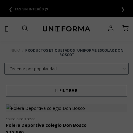
Saltar
❮
❯
al
6 CUOTAS SIN INTERÉS 💳
contenido
INICIO
/
PRODUCTOS ETIQUETADOS “UNIFORME ESCOLAR DON
BOSCO”
FILTRAR
COLEGIO DON BOSCO
Polera Deportiva colegio Don Bosco
$
12.990