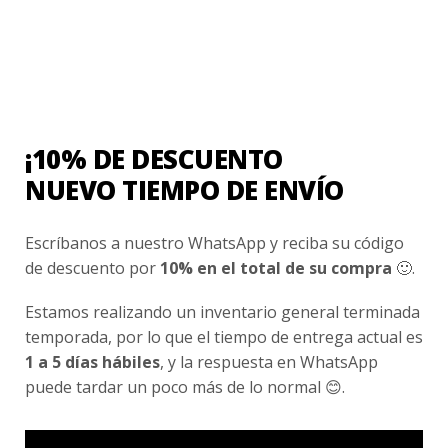
Contacto
¿Cómo Comprar?
Cambios y Devoluciones
¿Cómo Medirme?
¡10% DE DESCUENTO
NUEVO TIEMPO DE ENVÍO
Conocenos
Escríbanos a nuestro WhatsApp y reciba su código
Nosotros
de descuento por
10% en el total de su compra
🙂.
Fair Trade | Hecho En Chile
Estamos realizando un inventario general terminada
Inversionistas
temporada, por lo que el tiempo de entrega actual es
Blog
1 a 5 días hábiles
, y la respuesta en WhatsApp
puede tardar un poco más de lo normal 😊.
Newsletter signup