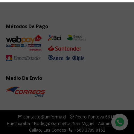
Métodos De Pago
Medio De Envío
contacto@uniforma.cl
Pedro Fontova 6615,
Huechuraba - Bodega: Gambetta, San Miguel - Administración:
Callao, Las Condes
+569 3789 8162