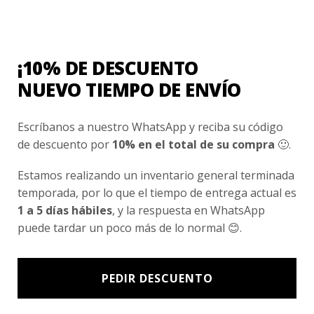
Conocenos
Nosotros
Fair Trade | Hecho En Chile
¡10% DE DESCUENTO
Inversionistas
NUEVO TIEMPO DE ENVÍO
Blog
Escríbanos a nuestro WhatsApp y reciba su código
de descuento por
10% en el total de su compra
🙂.
Newsletter signup
Estamos realizando un inventario general terminada
Subscríbete a nuestro Newsletter y obtén ofertas exclusivas y
temporada, por lo que el tiempo de entrega actual es
novedades directamente en tu e-mail.
1 a 5 días hábiles
, y la respuesta en WhatsApp
puede tardar un poco más de lo normal 😊.
PEDIR DESCUENTO