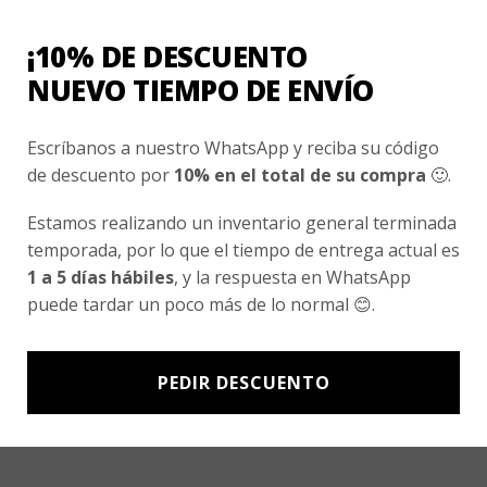
Nosotros
¡10% DE DESCUENTO
Fair Trade | Hecho En Chile
NUEVO TIEMPO DE ENVÍO
Inversionistas
Escríbanos a nuestro WhatsApp y reciba su código
Blog
de descuento por
10% en el total de su compra
🙂.
Newsletter signup
Estamos realizando un inventario general terminada
temporada, por lo que el tiempo de entrega actual es
Subscríbete a nuestro Newsletter y obtén ofertas exclusivas y
1 a 5 días hábiles
, y la respuesta en WhatsApp
novedades directamente en tu e-mail.
puede tardar un poco más de lo normal 😊.
PEDIR DESCUENTO