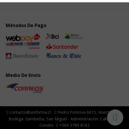
Métodos De Pago
Medio De Envío
contacto@uniforma.cl
Pedro Fontova 6615, Huechuraba -
Bodega: Gambetta, San Miguel - Administración: Callao, Las
Condes
+569 3789 8162