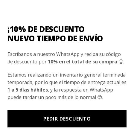
Conocenos
Nosotros
Fair Trade | Hecho En Chile
¡10% DE DESCUENTO
Inversionistas
NUEVO TIEMPO DE ENVÍO
Blog
Escríbanos a nuestro WhatsApp y reciba su código
de descuento por
10% en el total de su compra
🙂.
Newsletter signup
Estamos realizando un inventario general terminada
Subscríbete a nuestro Newsletter y obtén ofertas exclusivas y
temporada, por lo que el tiempo de entrega actual es
novedades directamente en tu e-mail.
1 a 5 días hábiles
, y la respuesta en WhatsApp
puede tardar un poco más de lo normal 😊.
PEDIR DESCUENTO