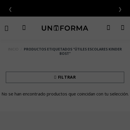
Saltar
❮
❯
al
contenido
INICIO
/
PRODUCTOS ETIQUETADOS “ÚTILES ESCOLARES KINDER
BOST”
FILTRAR
No se han encontrado productos que coincidan con tu selección.