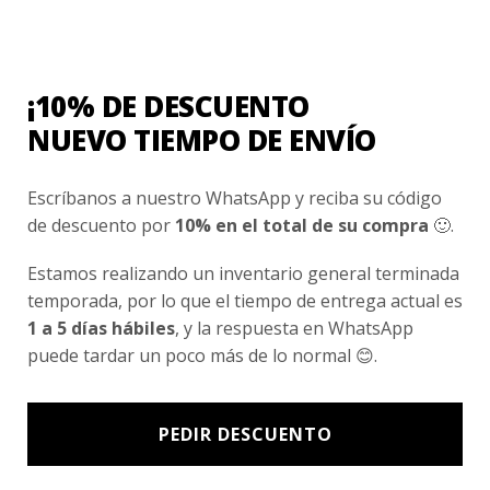
Conocenos
Nosotros
Fair Trade | Hecho En Chile
¡10% DE DESCUENTO
Inversionistas
NUEVO TIEMPO DE ENVÍO
Blog
Escríbanos a nuestro WhatsApp y reciba su código
de descuento por
10% en el total de su compra
🙂.
Newsletter signup
Estamos realizando un inventario general terminada
Subscríbete a nuestro Newsletter y obtén ofertas exclusivas y
temporada, por lo que el tiempo de entrega actual es
novedades directamente en tu e-mail.
1 a 5 días hábiles
, y la respuesta en WhatsApp
puede tardar un poco más de lo normal 😊.
PEDIR DESCUENTO