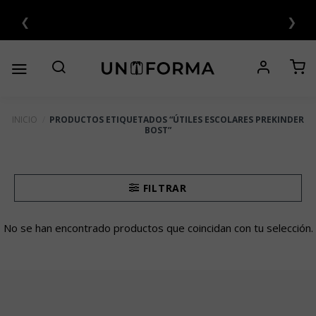
Saltar
❮
❯
UOTAS SIN INTERÉS 💳
al
contenido
INICIO
/
PRODUCTOS ETIQUETADOS “ÚTILES ESCOLARES PREKINDER
BOST”
FILTRAR
No se han encontrado productos que coincidan con tu selección.