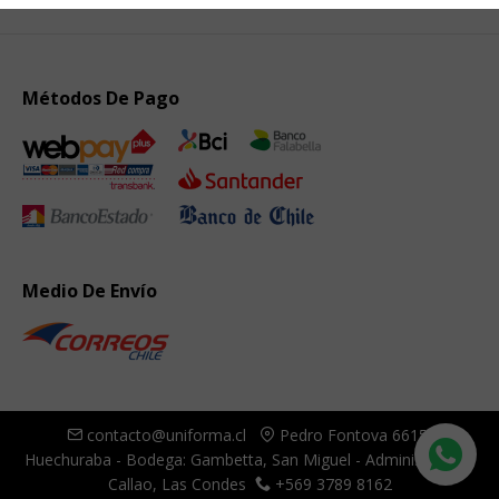
Métodos De Pago
Medio De Envío
contacto@uniforma.cl
Pedro Fontova 6615,
Huechuraba - Bodega: Gambetta, San Miguel - Administración:
Callao, Las Condes
+569 3789 8162